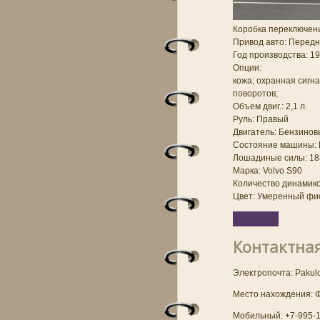
Коробка переключен
Привод авто: Передн
Год производства: 199
Опции:
кожа; охранная сигн
поворотов;
Объем двиг.: 2,1 л.
Руль: Правый
Двигатель: Бензинов
Состояние машины: 
Лошадиные силы: 183
Марка: Volvo S90
Количество динамико
Цвет: Умеренный фи
Контактна
Электропочта: Pakulo
Место нахождения: 
Мобильный: +7-995-1