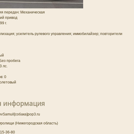
ия передач: Механическая
ий привод
9 г.
ализация; усилитель рулевого управления; иммобилайзер; повторители
ый
Без пробега
 лс.
в: 0
олетовый
я информация
vSamuil[собака]pop3.ru
Фролищи (Нижегородская область)
15-36-80