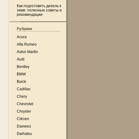
Как подготовить дизель к
зиме: полезные советы и
рекомендации
Рубрики
Acura
Alfa Romeo
Aston Martin
Audi
Bentley
BMW
Buick
Cadillac
Chery
Chevrolet
Chrysler
Citroen
Daewoo
Daihatsu