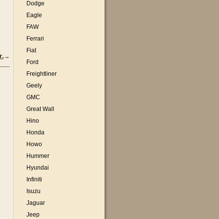
Dodge
Eagle
FAW
Ferrari
Fiat
г.
→
Ford
Freightliner
Geely
GMC
Great Wall
Hino
Honda
Howo
Hummer
Hyundai
Infiniti
Isuzu
Jaguar
Jeep