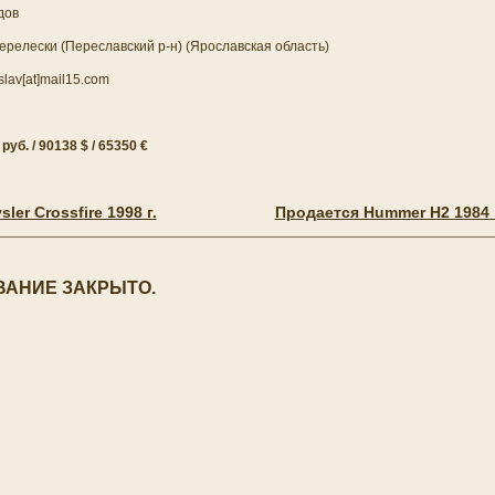
дов
ерелески (Переславский р-н) (Ярославская область)
lav[at]mail15.com
уб. / 90138 $ / 65350 €
ler Crossfire 1998 г.
Продается Hummer H2 1984 г
АНИЕ ЗАКРЫТО.