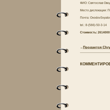
ФИО: Святослав Ово
Место дислокации: П
Почта: OvodovSvyatos
tel.: 8-(566)-50-3-14
Стоимость: 2614000 р
Продается Chrys
←
КОММЕНТИРОВ