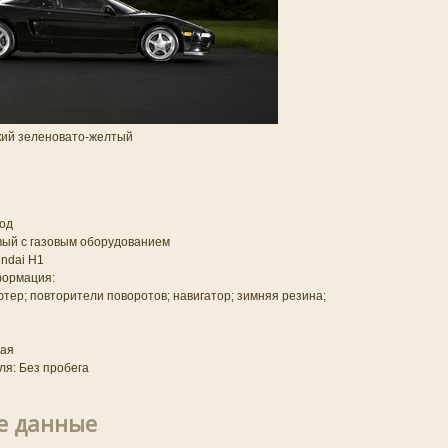
кий зеленовато-желтый
од
вый с газовым оборудованием
ndai H1
формация:
ютер; повторители поворотов; навигатор; зимняя резина;
кая
я: Без пробега
е данные