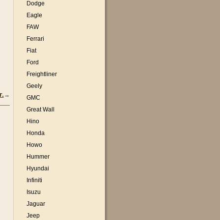
Dodge
Eagle
FAW
Ferrari
Fiat
Ford
Freightliner
Geely
.
→
GMC
Great Wall
Hino
Honda
Howo
Hummer
Hyundai
Infiniti
Isuzu
Jaguar
Jeep