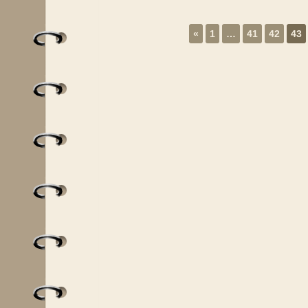
«
1
…
41
42
43