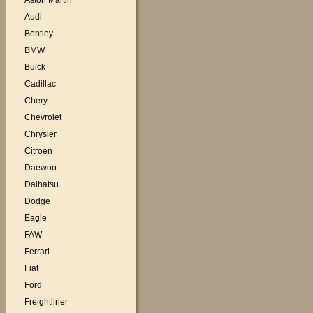
Aston Martin
Audi
Bentley
BMW
Buick
Cadillac
Chery
Chevrolet
Chrysler
Citroen
Daewoo
Daihatsu
Dodge
Eagle
FAW
Ferrari
Fiat
Ford
Freightliner