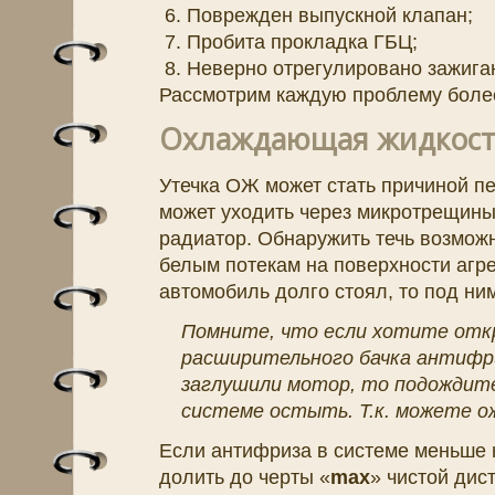
Поврежден выпускной клапан;
Пробита прокладка ГБЦ;
Неверно отрегулировано зажига
Рассмотрим каждую проблему боле
Охлаждающая жидкост
Утечка ОЖ может стать причиной п
может уходить через микротрещины
радиатор. Обнаружить течь возможн
белым потекам на поверхности агре
автомобиль долго стоял, то под ни
Помните, что если хотите от
расширительного бачка антифриз
заглушили мотор, то подождите
системе остыть. Т.к. можете о
Если антифриза в системе меньше 
долить до черты «
max
» чистой дис